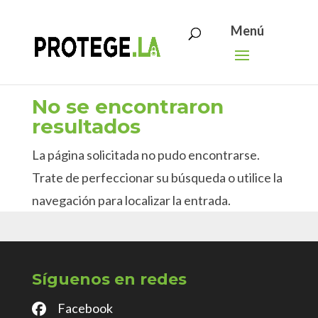
Search
Skip
for:
to
content
No se encontraron
resultados
La página solicitada no pudo encontrarse.
Trate de perfeccionar su búsqueda o utilice la
navegación para localizar la entrada.
Síguenos en redes
Facebook