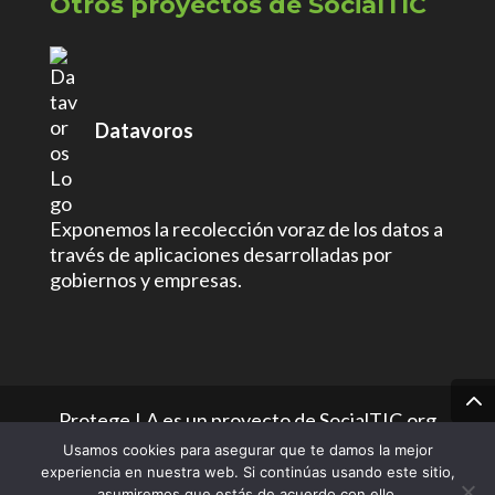
Otros proyectos de SocialTIC
Datavoros
Exponemos la recolección voraz de los datos a
través de aplicaciones desarrolladas por
gobiernos y empresas.
Protege.LA es un proyecto de SocialTIC.org
Usamos cookies para asegurar que te damos la mejor
con
Licencia Creative Commons -
experiencia en nuestra web. Si continúas usando este sitio,
Attribution-NonCommercial-ShareAlike 4.0
asumiremos que estás de acuerdo con ello.