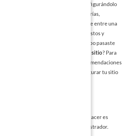
Seguramente pasaste horas configurándolo
para que se viera justo como querías,
seleccionaste los temas y elegiste entre una
larguísima lista de
plugins
a tus gustos y
necesidades, pero, ¿cuánto tiempo pasaste
configurando la
seguridad de tu sitio
? Para
esto, aquí te compartimos 5 recomendaciones
y herramientas básicas para asegurar tu sitio
web en
WordPress.
1. Accesos y
contraseñas
Lo primero que recomendamos hacer es
cambiar la contraseña del administrador.