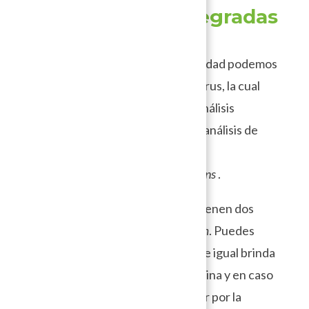
4. Soluciones integradas
de seguridad
Una solución integrada de seguridad podemos
imaginarla como un tipo de antivirus, la cual
tiene diversas funciones como análisis
continuo del contenido del sitio, análisis de
rendimiento del sitio y posibles
vulnerabilidades en temas o
plugins
.
La mayoría de estas soluciones tienen dos
paquetes, el gratuito y el
premium
. Puedes
probar con la versión gratuita que igual brinda
un nivel de seguridad para tu página y en caso
de requerir otras funciones optar por la