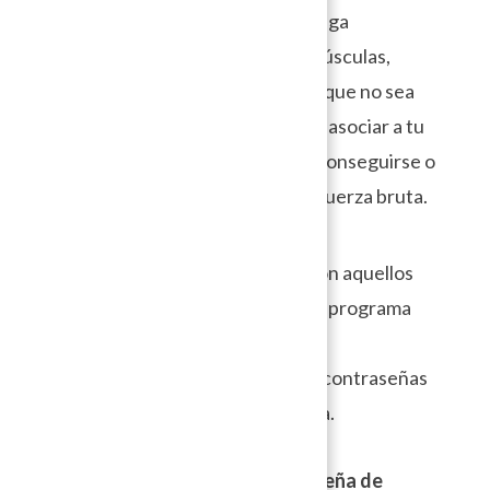
Elige una contraseña que contenga
combinación de mayúsculas, minúsculas,
números y símbolos. Lo mejor es que no sea
una palabra sencilla de adivinar o asociar a tu
persona ya que son sencillas de conseguirse o
romperse mediante ataques de fuerza bruta.
Los ataque de fuerza bruta son aquellos
ataques automatizados en un programa
que prueba todas las posibles
combinaciones de usuarios y contraseñas
con tal de acceder a tu cuenta.
Recuerda actualizar tu contraseña de