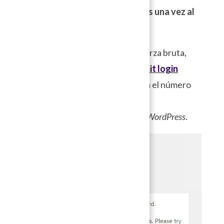
manera periódica o por lo menos una vez al
año.
Considerando los ataques de fuerza bruta,
podemos configurar
el plugin
Limit login
attempts reloaded
, el cual limita el número
de intentos de acceso al panel de
administración de un usuario en
WordPress
.