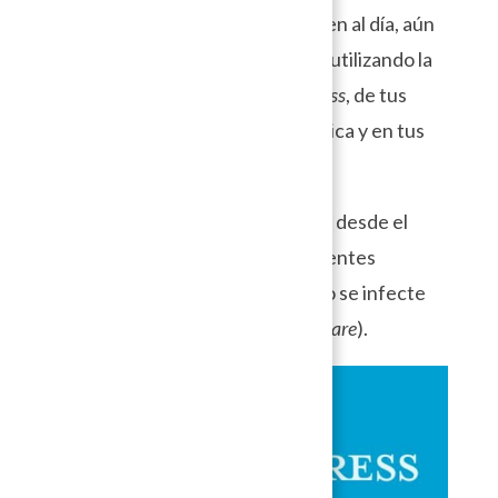
de sus componentes se mantienen al día, aún
así no olvides verificar que estás utilizando la
versión más reciente de
WordPress
, de tus
plugins
y temas de manera periódica y en tus
mantenimientos.
Recuerda instalar
plugins
y temas desde el
sistema de
WordPress
o desde fuentes
confiables para evitar que tu sitio se infecte
con código malicioso (virus/
malware
).