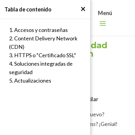
Search
Skip
×
Tabla de contenido
for:
to
content
1. Accesos y contraseñas
2. Content Delivery Network
Básicos de seguridad
(CDN)
para sitios web en
3. HTTPS o “Certificado SSL”
WordPress
4. Soluciones integradas de
seguridad
por
Diego Morabito
|
Ene 29, 2020
|
Blog
5. Actualizaciones
Por: Diego Morabito y Paul Aguilar
¿Estás estrenando un sitio web nuevo?
¿Decidiste realizarlo con
WordPress
? ¡Genial!