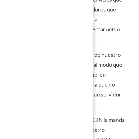
funcionan como una red de servidores que
deciden a quién y cómo entregar la
información de nuestro sitio, detectar
bots
o
ataques y mitigarlos.
Para esto, el CDN hace una copia de nuestro
sitio en todos sus servidores, de tal modo que
cuando una persona accede al sitio, en
realidad accede a una copia segura que no
está en nuestro servidor, si no en un servidor
→
Tabla de Contenido
optimizado.
Si hay que enviar información el CDN la manda
sin necesidad de sobrecargar nuestro