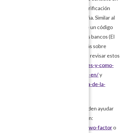
solicitar un segundo factor de verificación
además de tu usuario y contraseña. Similar al
método de verificación mediante un código
que llevan años implementado los bancos (El
t
oken
bancario). Si deseas leer más sobre
verificación en dos pasos puedes revisar estos
enlaces:
https://protege.la/que-es-y-como-
hacer-verificacion-de-dos-pasos-en/
y
https://protege.la/la-importancia-de-la-
verificacion-en-dos-pasos/
Algunos de los
plugins
que te pueden ayudar
en la verificación en dos pasos son:
WordPress 2-step verification
,
Two-factor
o