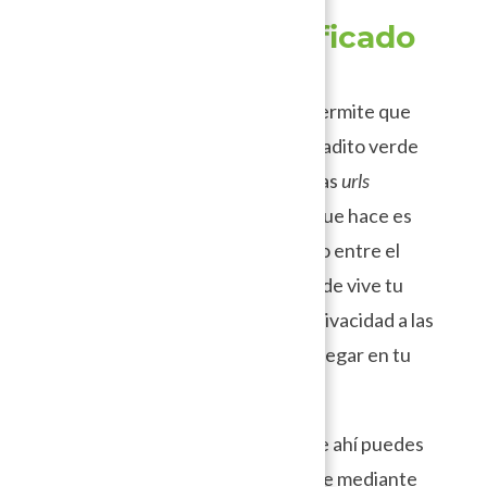
3. HTTPS o “Certificado
SSL”
El certificado SSL es aquel que permite que
nuestros sitios muestren el candadito verde
en la barra de navegación y que las
urls
comiencen con HTTPS. Esto lo que hace es
generar un mecanismo de cifrado entre el
navegador web y el servidor donde vive tu
sitio, dando mayor seguridad y privacidad a las
conexiones que se realizan al navegar en tu
sitio.
Si estás utilizando un CDN, desde ahí puedes
configurar que tu sitio se muestre mediante