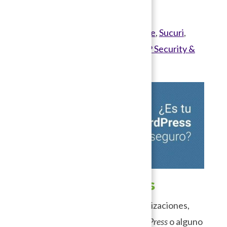
versión de pago.
Algunas opciones son
Wordfence
,
Sucuri
,
iThemes Security
y
All in one WP Security &
Firewall
.
5. Actualizaciones
Un tema primordial son las actualizaciones,
que si bien cuando instalas
WordPress
o alguno