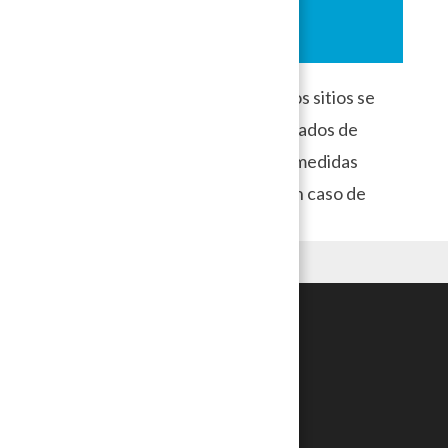
Por último, recuerda que todos los sitios se
encuentran expuestos a ser atacados de
alguna manera, por lo que tener medidas
preventivas y de recuperación en caso de
ataques es valioso.
Síguenos en redes
Facebook
X
Instagram