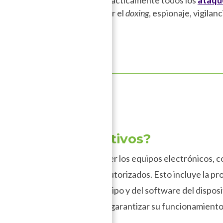
nera que pueda dar lugar a prácticamente todos los
ataque
o
que conocemos, pasando por el
doxing
, espionaje, vigilan
sicos
uridad en dispositivos?
as implementadas para proteger los equipos electrónicos,
tra amenazas y accesos no autorizados. Esto incluye la pr
sí como la integridad del equipo y del software del disposi
usca preservar la privacidad y garantizar su funcionamient