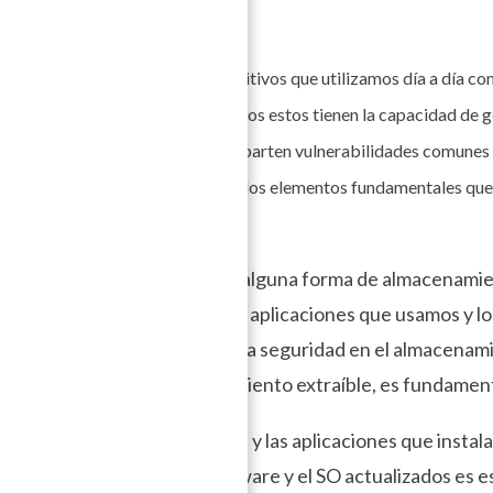
 proteger?
ntado por una variedad de dispositivos que utilizamos día a día c
e almacenamiento extraíble. Todos estos tienen la capacidad de g
a. A pesar de sus diferencias, comparten vulnerabilidades comunes
mportancia de reconocer y proteger los elementos fundamentales que
el
software
.
 Cada dispositivo requiere de alguna forma de almacenami
áginas web que visitamos, las aplicaciones que usamos y l
guardar y recuperar datos. La seguridad en el almacenami
o o dispositivos de almacenamiento extraíble, es fundament
ndo el Sistema Operativo (SO) y las aplicaciones que insta
idad digital. Mantener el software y el SO actualizados es 