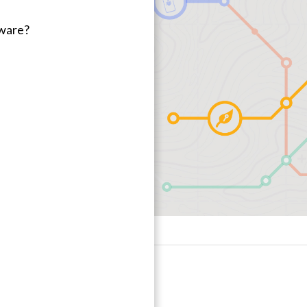
lware?
e?