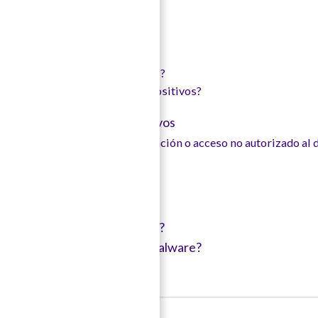
ad en dispositivos?
oteger?
proteger nuestros dispositivos?
aques son susceptibles los dispositivos?
asegurar nuestros dispositivos
nte daño, pérdida, robo, confiscación o acceso no autorizado al 
ón de sistemas y dispositivos
robo o pérdida de dispositivo?
 sospecha de infección con malware?