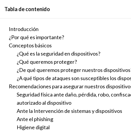
Skip
Tabla de contenido
to
content
Introducción
¿Por qué es importante?
Conceptos básicos
¿Qué es la seguridad en dispositivos?
Guía de Seguridad Di
¿Qué queremos proteger?
¿De qué queremos proteger nuestros dispositivos
por
Mich Ruiz
|
Nov 10, 2023
| Sin categoría |
0 Co
¿A qué tipos de ataques son susceptibles los dispos
Recomendaciones para asegurar nuestros dispositivo
Seguridad física ante daño, pérdida, robo, confisc
autorizado al dispositivo
Ante la Intervención de sistemas y dispositivos
Ante el phishing
Higiene digital