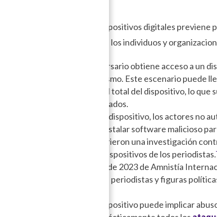
mportante?
menazas asociadas con los dispositivos digitales previene
e la integridad y seguridad de los individuos y organizacio
Post Acceso:
Cuando un adversario obtiene acceso a un dis
control indefinido sobre el mismo. Este escenario puede lle
espionaje, o incluso el control total del dispositivo, lo que
ivos contra accesos no autorizados.
ación
: Una vez confiscado un dispositivo, los actores no 
e almacenada en el mismo o instalar software malicioso par
oridades fiscales en la India abrieron una investigación cont
 redadas se confiscaron los dispositivos de los periodistas
.
ivos:
Un informe de octubre de 2023 de Amnistía Internaci
 espía contra sociedad civil, periodistas y figuras polític
ción
: El abuso digital de un dispositivo puede implicar abus