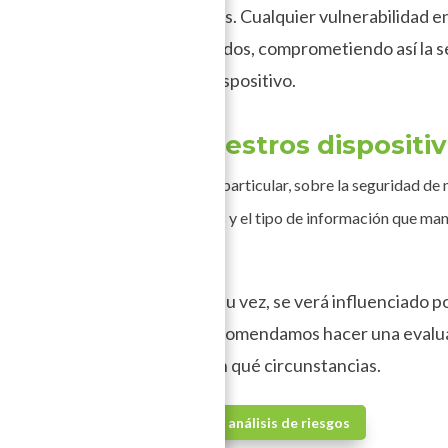
 contra amenazas emergentes. Cualquier vulnerabilidad en 
a por actores malintencionados, comprometiendo así la se
a o accesible a través del dispositivo.
os proteger nuestros dispositi
onar sobre seguridad digital y, en particular, sobre la seguridad de 
tra manera, según mis actividades y el tipo de información que ma
il de riesgo distinto que, a su vez, se verá influenciado p
s medidas de seguridad, te recomendamos hacer una evalua
rioritario aplicar medidas y en qué circunstancias.
Consulta la guía de análisis de riesgos