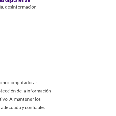
s digitales de
cia, desinformación,
 como computadoras,
otección de la información
tivo. Al mantener los
o adecuado y confiable.