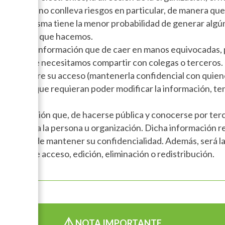
ón pública no conlleva riesgos en particular, de manera q
ue en sí misma tiene la menor probabilidad de generar alg
 somos o lo que hacemos.
da aquella información que de caer en manos equivocadas, 
o, pero que necesitamos compartir con colegas o terceros.
ntrol sobre su acceso (mantenerla confidencial con quien
 personas que requieran poder modificar la información, t
a información que, de hacerse pública y conocerse por terc
aves para la persona u organización. Dicha información req
on el fin de mantener su confidencialidad. Además, será la
ermisos de acceso, edición, eliminación o redistribución.
⚠️
NOTA IMPORTANTE