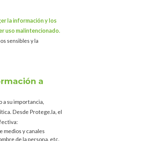
er la información y los
ier uso malintencionado.
s sensibles y la
ormación a
 a su importancia,
tica. Desde Protege.la, el
fectiva:
de medios y canales
nombre de la persona, etc.