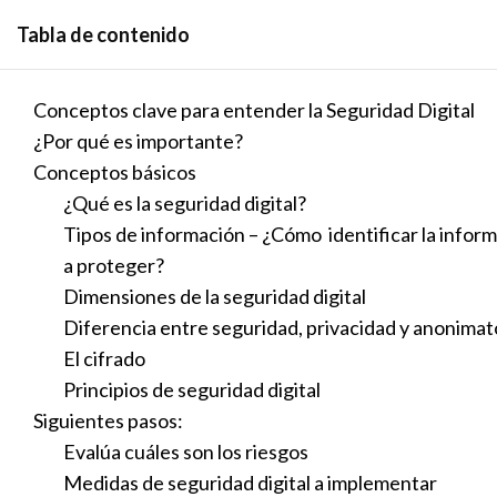
Skip
Tabla de contenido
to
content
Conceptos clave para entender la Seguridad Digital
¿Por qué es importante?
Conceptos básicos
¿Qué es la seguridad digital?
Introducción a la seg
Tipos de información – ¿Cómo identificar la infor
a proteger?
por
Mich Ruiz
|
Nov 10, 2023
| Sin categoría |
0 Co
Dimensiones de la seguridad digital
Diferencia entre seguridad, privacidad y anonimat
El cifrado
Principios de seguridad digital
Siguientes pasos:
Evalúa cuáles son los riesgos
Medidas de seguridad digital a implementar