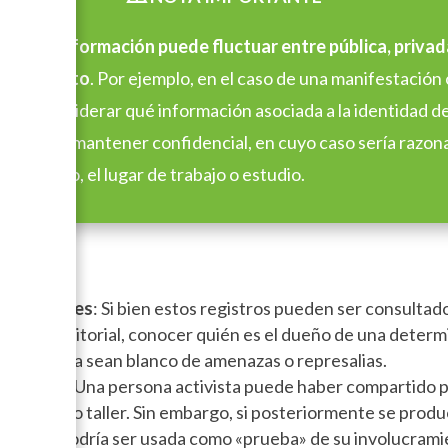
ierta
la información puede fluctuar entre pública, privad
l contexto
. Por ejemplo, en el caso de una manifestación
que considerar qué información asociada a la identidad de
ueremos mantener confidencial, en cuyo caso sería razona
re propio, el lugar de trabajo o estudio.
ación:
propiedades
: Si bien estos registros pueden ser consultad
flicto territorial, conocer quién es el dueño de una dete
o su familia sean blanco de amenazas o represalias.
sociales:
Una persona activista puede haber compartido 
 un evento o taller. Sin embargo, si posteriormente se prod
blicación podría ser usada como «prueba» de su involucram