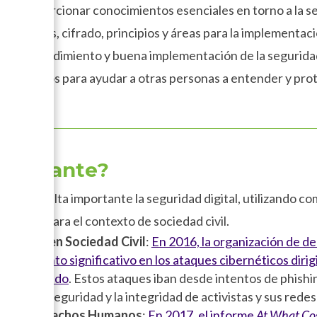
ivo proporcionar conocimientos esenciales en torno a la se
 conceptos, cifrado, principios y áreas para la implementac
n el entendimiento y buena implementación de la seguridad
de los pasos para ayudar a otras personas a entender y pro
mportante?
qué resulta importante la seguridad digital, utilizando c
tantes para el contexto de sociedad civil.
gitales en Sociedad Civil
:
En 2016, la organización de 
un aumento significativo en los ataques cibernéticos diri
odo el mundo
. Estos ataques iban desde intentos de phishi
iesgo la seguridad y la integridad de activistas y sus rede
nsa de Derechos Humanos
:
En 2017, el informe
At What Co