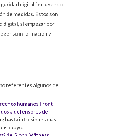
guridad digital, incluyendo
ión de medidas. Estos son
 digital, al empezar por
teger su información y
omo referentes algunos de
derechos humanos Front
gidos a defensores de
ng hasta intrusiones más
s de apoyo.
st?
de Global Witness