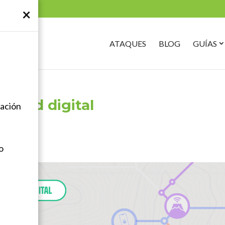
×
Search
for:
O
ATAQUES
BLOG
GUÍAS
G
S
uridad digital
mación
mentarios
o