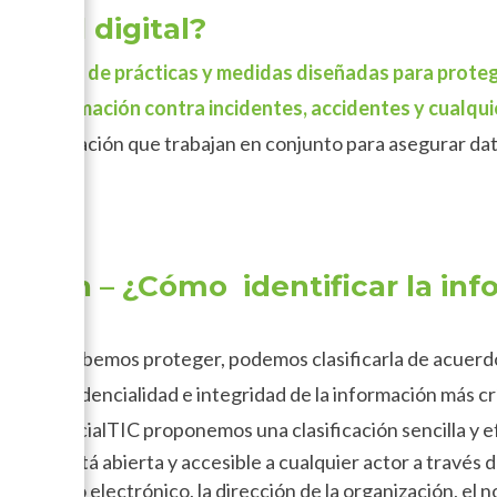
ridad digital?
n conjunto de prácticas y medidas diseñadas para proteg
 la información contra incidentes, accidentes y cualqu
cas y educación que trabajan en conjunto para asegurar dato
.
mación – ¿Cómo identificar la inf
mación debemos proteger, podemos clasificarla de acuerdo
 la confidencialidad e integridad de la información más crí
tal de SocialTIC proponemos una clasificación sencilla y e
ación está abierta y accesible a cualquier actor a través 
 el correo electrónico, la dirección de la organización, el 