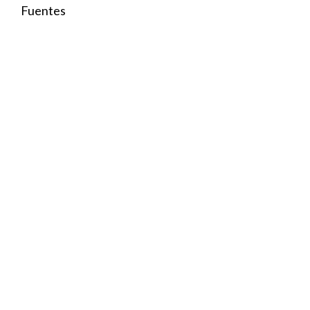
Fuentes
Tabla de contenido
Conceptos clave para e
¿Por qué es important
Conceptos básicos