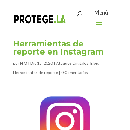
Search
Skip
for:
to
content
Herramientas de
reporte en Instagram
por
H Q
|
Dic 15, 2020
|
Ataques Digitales
,
Blog
,
Herramientas de reporte
|
0 Comentarios