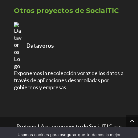
Otros proyectos de SocialTIC
Datavoros
Exponemos la recolección voraz de los datos a
través de aplicaciones desarrolladas por
gobiernos y empresas.
Protege.LA es un proyecto de SocialTIC.org
Usamos cookies para asegurar que te damos la mejor
con
Licencia Creative Commons -