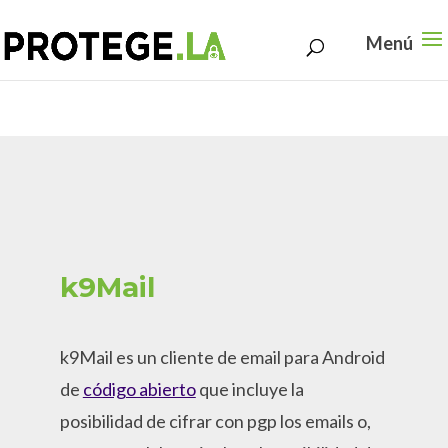
Search
Skip
for:
to
content
k9Mail
k9Mail es un cliente de email para Android
de
código abierto
que incluye la
posibilidad de cifrar con pgp los emails o,