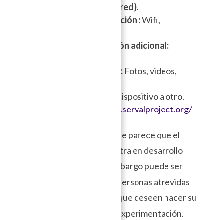
aunque no funcione la red).
Interface de comunicación :
Wifi,
Bluetooth.
Medios de comunicación adicional:
Llamadas, notas de voz.
Multimedia soportada:
Fotos, videos,
archivos, mapas offline.
La app se instala de un dispositivo a otro.
Sitio web:
https://www.servalproject.org/
Update:
Lamentablemente parece que el
proyecto ya no se encuentra en desarrollo
desde hace un año, sin embargo puede ser
una opción para aquellas personas atrevidas
amantes de la tecnología que deseen hacer su
propia implementación y experimentación.