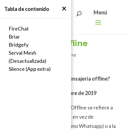
Search
Skip
×
Tabla de contenido
for:
to
content
FireChat
Briar
Mensajería offline
Bridgefy
Serval Mesh
por
Paul Aguilar
|
Jun 5, 2018
|
Blog
(Desactualizada)
Silence (App extra)
¿Qué es un servicio de mensajería offline?
Actualizado: 30 de Octubre de 2019
Un servicio de mensajería Offline se refiere a
una aplicación de chat que en vez de
conectarse al Internet (como Whatsapp) o a la