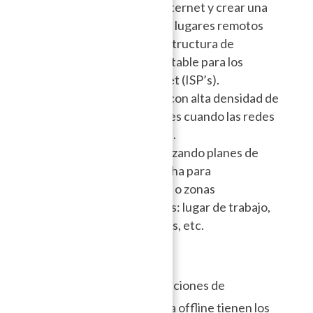
Extender el acceso a Internet y crear una
red de comunicación en lugares remotos
donde construir infraestructura de
comunicación no es rentable para los
proveedores de Internet (ISP’s).
Comunicar en eventos con alta densidad de
personas como festivales cuando las redes
tradicionales se saturan.
Ahorrar dinero reemplazando planes de
tiempo aire y banda ancha para
comunicarse en lugares o zonas
relativamente pequeñas: lugar de trabajo,
universidades y escuelas, etc.
Las siguientes recomendaciones de
aplicaciones de mensajería offline tienen los