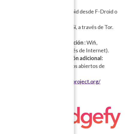
Compatible con :
Android desde F-Droid o
descargando el APK.
Comunicación Online:
Sí, a través de Tor.
Registro
: Offline.
Interface de comunicación :
Wifi,
Bluetooth, móvil (a través de Internet).
Medios de comunicación adicional:
Grupos cerrados, Grupos abiertos de
proximidad.
Sitio web:
https://briarproject.org/
Bridgefy