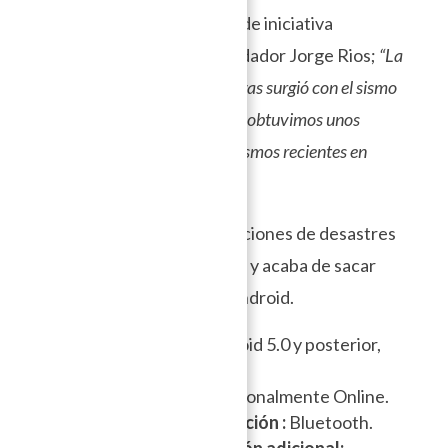
La aplicación Bridgefy es de iniciativa
mexicana. Segun el cofundador Jorge Rios;
“La
mayoría de nuestras descargas surgió con el sismo
de septiembre 2017, al igual obtuvimos unos
cuantos miles más tras los sismos recientes en
febrero 2018”
.
Esta app enfocada a situaciones de desastres
se desarrolla rápidamente y acaba de sacar
una última versión para Android.
Compatible con :
Android 5.0 y posterior,
iOS8 y posterior.
Registro
: Offline y opcionalmente Online.
Interface de comunicación :
Bluetooth.
Medios de comunicación adicional: