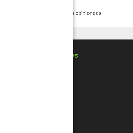
Escríbenos y comparte tus opiniones a
seguridad@socialtic.org
Síguenos en redes
Facebook
X
Instagram
GitHub
YouTube
Contáctanos
Suscribirse al RSS