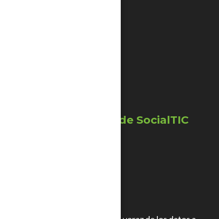
Enlaces útiles
Ciberseguras
InfoActivismo
Escuela de Datos
SocialTIC
Otros proyectos de SocialTIC
Datavoros