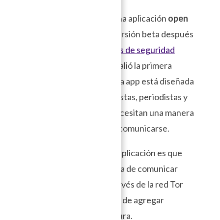
Tabla de Contenido
Briar Project desarrolla una aplicación
open
source
que entró en su versión beta después
de pasar con éxito
pruebas de seguridad
avanzadas, actualmente salió la primera
versión estable (v1.0). Esta app está diseñada
explícitamente para activistas, periodistas y
todas las personas que necesitan una manera
segura, fácil y robusta de comunicarse.
La particularidad de esta aplicación es que
integra a la vez una manera de comunicar
offline y por Internet a través de la red Tor
con una ingeniosa manera de agregar
contactos de manera segura.