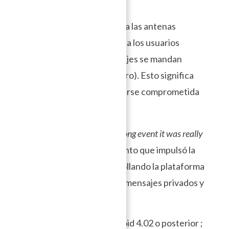
chat son públicas.
Además la aplicación utiliza las antenas
telefónicas para conectar a los usuarios
cercanos (luego los mensajes se mandan
pasando de un celular a otro). Esto significa
que su identidad puede verse comprometida
fácilmente.
Según el CEO
“the Hong Kong event it was really
an accident”
y fue el momento que impulsó la
compañía a seguir desarrollando la plataforma
con la implementación de mensajes privados y
cifrados por ejemplo.
Compatible con :
Android 4.02 o posterior ;