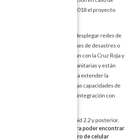
desastres naturales y en 2018 el proyecto
sigue muy activo.
El enfoque aquí es poder desplegar redes de
comunicación en situaciones de desastres o
lugares remotos. Colaboran con la Cruz Roja y
otras organizaciones humanitarias y están
desarrollando equipos para extender la
comunicación más allá de las capacidades de
los smartphones así como integración con
iOS.
Compatible con :
Android 2.2 y posterior.
Registro: Opcional (para poder encontrar
cercanos por sus numero de celular