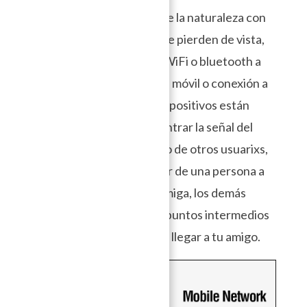
smartphone en el medio de la naturaleza con
tu amigo(a) y de repente se pierden de vista,
podrías comunicarte por WiFi o bluetooth a
pesar que no tengan señal móvil o conexión a
Internet, si y sólo si sus dispositivos están
bastante cerca para encontrar la señal del
otro. Si estuvieras cercano de otros usuarixs,
los mensajes podrían pasar de una persona a
otra antes de llegar a tu amiga, los demás
usuarixs funcionan como puntos intermedios
para extender la red hasta llegar a tu amigo.