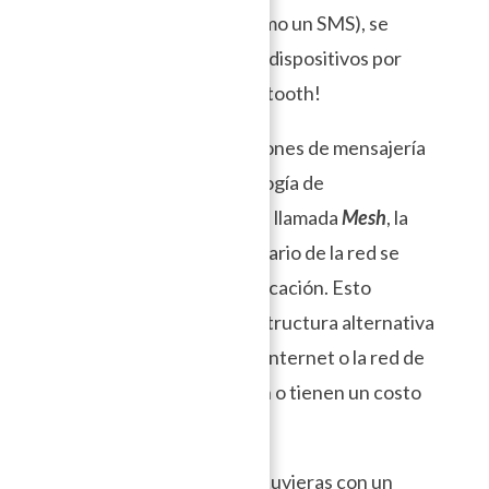
red de telefonía móvil (como un SMS), se
directamente a los demás dispositivos por
intermedio de WiFi o bluetooth!
En su mayoria, las aplicaciones de mensajería
offline utilizan una tecnología de
comunicación subyacente llamada
Mesh
, la
cual permite que cada usuario de la red se
vuelve un nodo de comunicación. Esto
permite tener una infraestructura alternativa
de comunicación cuando Internet o la red de
telefonía fallan, no existen o tienen un costo
demasiado alto.
Por ejemplo, imagina si estuvieras con un