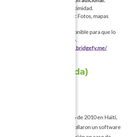
Grupos abiertos de proximidad.
Multimedia soportada:
Fotos, mapas
offline.
Bridgefy SDK
está disponible para que lo
implementan en sus app.
Sitio web:
https://www.bridgefy.me/
Serval Mesh
(Desactualizada)
En respuesta al terremoto de 2010 en Haití,
The Serval Project desarrollaron un software
para establecer comunicación en caso de