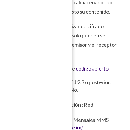
caso de ser interceptados o almacenados por
un tercero no pueda ser visto su contenido.
Los mensajes se cifran utilizando cifrado
punto-a-punto, por lo que solo pueden ser
vistos (descifrados) por el emisor y el receptor
mediante la app.
Silence es una aplicación de
código abierto
.
Compatible con :
Android 2.3 o posterior.
Comunicación Online:
No.
Registro:
Offline.
In
terface de comunicación :
Red
telefónica móvil.
Multimedia suportada:
Mensajes MMS.
Sitio web:
https://silence.im/