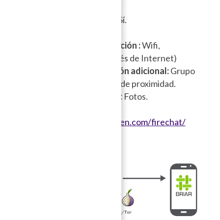
iOS8 o posterior.
Comunicación Online:
Sí.
Registro:
Online.
In
terface de comunicación :
Wifi,
Bluetooth, móvil (a través de Internet)
Medios de comunicación adicional:
Grupo
cerrado, Grupo abierto de proximidad.
Multimedia suportada:
Fotos.
Sitio web:
https://www.opengarden.com/firechat/
Briar
→