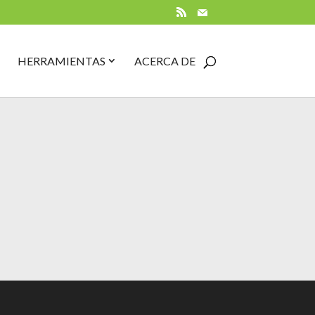
RSS
Mail
PEN
CLOSE
OPEN
CLOSE
HERRAMIENTAS
ACERCA DE
UÍAS
GUÍAS
HERRAMIENTAS
HERRAMIENTAS
UBMENU
SUBMENU
SUBMENU
SUBMENU