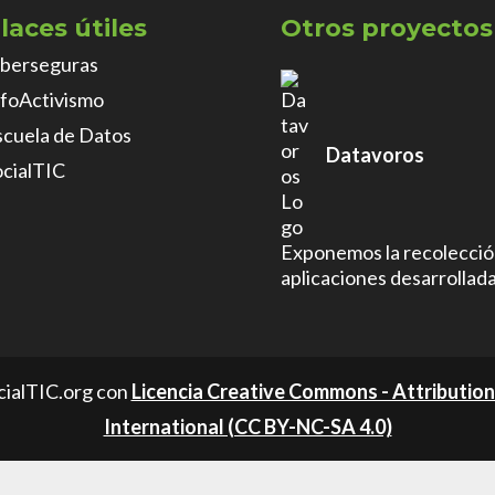
laces útiles
Otros proyectos
iberseguras
nfoActivismo
scuela de Datos
Datavoros
ocialTIC
Exponemos la recolección
aplicaciones desarrollad
cialTIC.org con
Licencia Creative Commons - Attributio
International (CC BY-NC-SA 4.0)