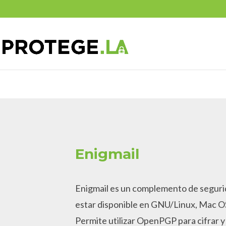
Skip
to
content
Enigmail
Enigmail es un complemento de segurid
estar disponible en GNU/Linux, Mac OS
Permite utilizar OpenPGP para cifrar y 