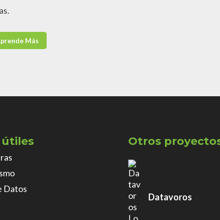
as.
prende Más
útiles
Otros proyectos
ras
ismo
e Datos
Datavoros