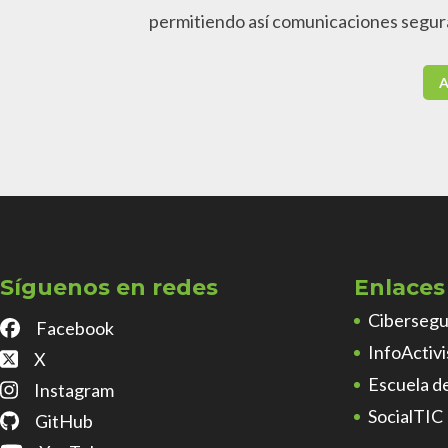
permitiendo así comunicaciones segur
A
Síguenos en redes
Enlaces 
Cibersegu
Facebook
InfoActiv
X
Escuela d
Instagram
SocialTIC
GitHub