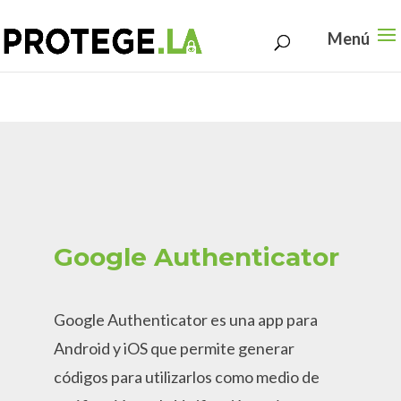
Search
Skip
for:
to
content
Google Authenticator
Google Authenticator es una app para
Android y iOS que permite generar
códigos para utilizarlos como medio de