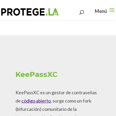
Search
Skip
for:
to
content
KeePassXC
KeePassXC es un gestor de contraseñas
de
código abierto
, surge como un fork
(bifurcación) comunitario de la