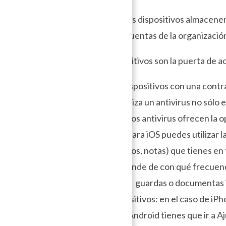
Es común que tus dispositivos almacenen
y accesos a las cuentas de la organizació
Como tus dispositivos son la puerta de a
– Bloquea tus dispositivos con una contr
– Instala y actualiza un antivirus no sól
usar
AVG
. Algunos antivirus ofrecen la 
dispositivo en . Para iOS puedes utilizar 
-(imágenes, videos, notas) que tienes en 
dispositivo depende de con qué frecuen
la organización y guardas o documentas i
– Cifra tus dispositivos: en el caso de iP
contraseña, en Android tienes que ir a Aj