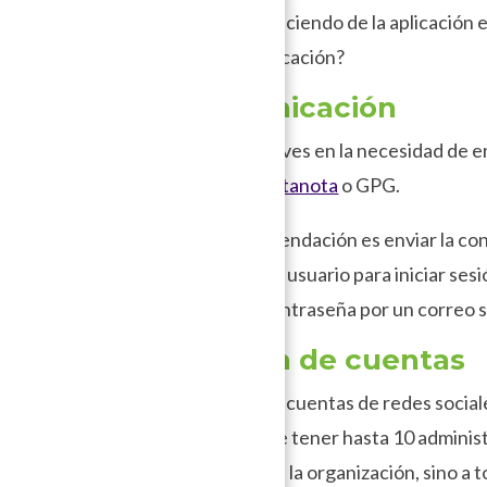
– ¿Qué se está diciendo de la aplicación
cuenta de la aplicación?
4. Comunicación
En ocasiones te ves en la necesidad de en
seguro como
Tutanota
o GPG.
Tip:
Otra recomendación es enviar la con
puedes enviar el usuario para iniciar se
Telegram
y la contraseña por un correo 
5. Gestión de cuentas
En ocasiones las cuentas de redes socia
Facebook puede tener hasta 10 administr
sólo la cuenta de la organización, sino a