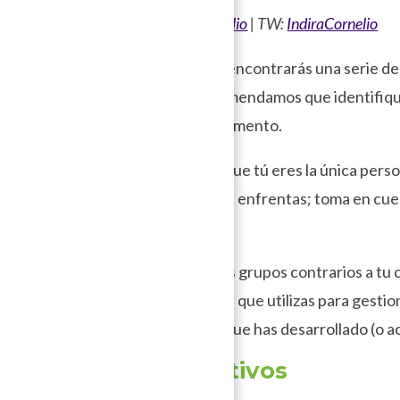
Por:
@indiracornelio
| TW:
IndiraCornelio
A continuación encontrarás una serie d
ser útiles. Recomendamos que identifique
versión del documento.
Ojo:
Recuerda que tú eres la única pers
seguridad digital enfrentas; toma en cue
– ,
– quiénes son los grupos contrarios a tu
– los dispositivos que utilizas para gestio
– la forma en la que has desarrollado (o
1. Dispositivos