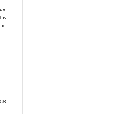
 de
atos
que
s
e se