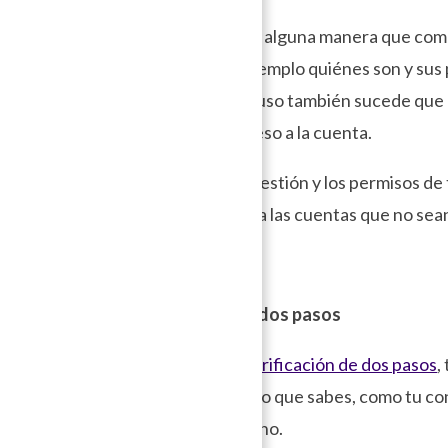
Esto significa de alguna manera que co
la cuenta: por ejemplo quiénes son y sus
personales. Incluso también sucede que n
ya no tenga acceso a la cuenta.
Tip
: Mantén la gestión y los permisos de
cuentas y elimina las cuentas que no sea
Verificación de dos pasos
Tip:
Activar la
verificación de dos pasos
,
importantes: algo que sabes, como tu co
envía a tu teléfono.