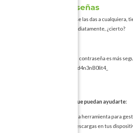
2. Contraseñas
Piensa que . No se las das a cualquiera, 
las cambias inmediatamente, ¿cierto?
Tip:
Por ejemplo, una contraseña es más segu
L0sP4nd4s_Ru3d4n3nB0lit4_
Herramientas que puedan ayudarte:
–
KeePass
. Es una herramienta para gest
programa que descargas en tus dispositi