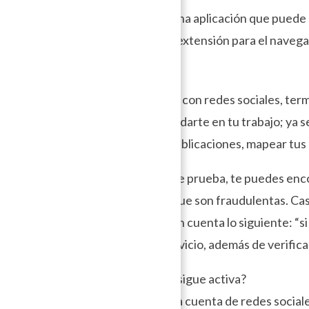
–
Last Pass
. Es una aplicación que pued
cuenta con una extensión para el navega
3. Apps
Cuando trabajas con redes sociales, ter
que ofrecen ayudarte en tu trabajo; ya 
resultados de publicaciones, mapear tu
→
En ese camino de prueba, te puedes enco
Tabla de Contenido
son vigentes o que son fraudulentas. Cas
utilizarlas. Ten en cuenta lo siguiente: “s
Términos de Servicio, además de verificar
– ¿La aplicación sigue activa?
– ¿Tienen alguna cuenta de redes sociale