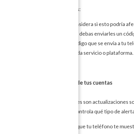
Consideraciones:
– La gestión: considera si esto podría a
otras personas y debas enviarles un códi
– El acceso al código que se envía a tu t
resolverlo en cada servicio o plataforma.
Notificaciones de tus cuentas
Las notificaciones son actualizaciones s
configuración controla qué tipo de alerta
– Puedes hacer que tu teléfono te muestr