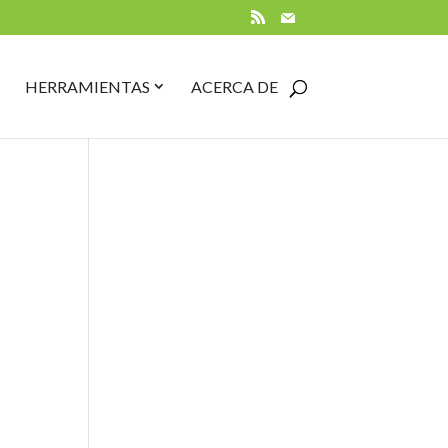
RSS
Mail
PEN
CLOSE
OPEN
CLOSE
HERRAMIENTAS
ACERCA DE
UÍAS
GUÍAS
HERRAMIENTAS
HERRAMIENTAS
UBMENU
SUBMENU
SUBMENU
SUBMENU