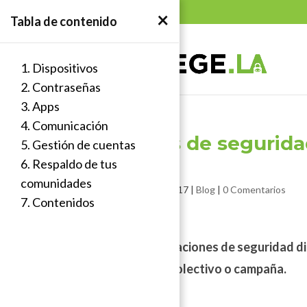
Skip
×
Tabla de contenido
to
content
1. Dispositivos
2. Contraseñas
3. Apps
4. Comunicación
Consejos de seguridad
5. Gestión de cuentas
sociales
6. Respaldo de tus
comunidades
por
H Q
|
Ene 24, 2017
|
Blog
|
0 Comentarios
7. Contenidos
Tips y consideraciones de seguridad di
organización, colectivo o campaña.