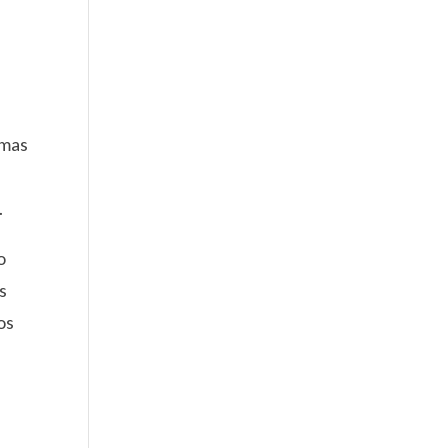
rmas
.
o
s
os