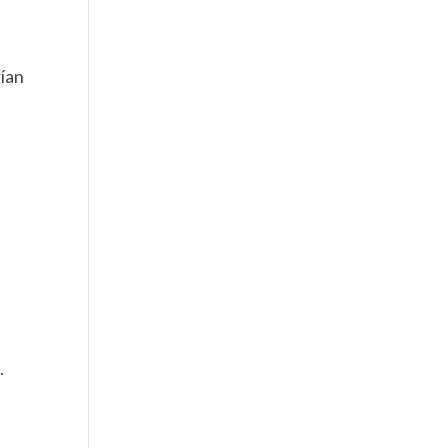
ían
.