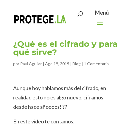
Search
Skip
for:
to
content
¿Qué es el cifrado y para
qué sirve?
por
Paul Aguilar
|
Ago 19, 2019
|
Blog
|
1 Comentario
Aunque hoy hablamos más del cifrado, en
realidad esto no es algo nuevo, ciframos
desde hace añoooos! ??
En este video te contamos: