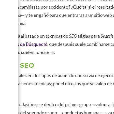
a letra o la cambiaste por accidente? ¿Qué tal si el result
lla humana— y te engañó para que entraras a un sitio web q
 intenciones?
ataque digital basado en técnicas de
SEO
(siglas para
Search
a Motores de Búsqueda
), que después suele combinarse co
uno y cómo suelen funcionar.
os en SEO
ues digitales en dos tipos de acuerdo con su vía de ejecuc
te vulneraciones técnicas; por el otro, los que se valen 
O pueden clasificarse dentro del primer grupo —vulnerac
o como los del segundo grupo — conductas humanas —, ya 