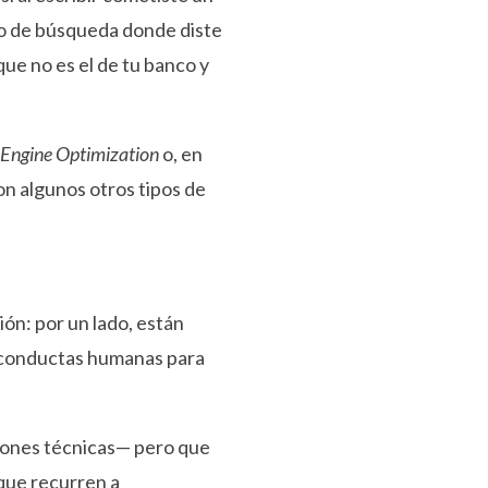
ado de búsqueda donde diste
ue no es el de tu banco y
 Engine Optimization
o, en
n algunos otros tipos de
ión: por un lado, están
de conductas humanas para
iones técnicas— pero que
que recurren a