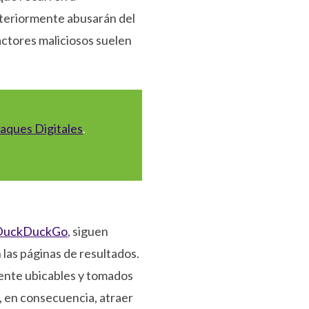
steriormente abusarán del
actores maliciosos suelen
taques Digitales
.
DuckDuckGo
, siguen
 las páginas de resultados.
mente ubicables y tomados
y, en consecuencia, atraer