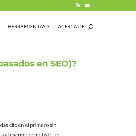
RSS
Mail
PEN
CLOSE
OPEN
CLOSE
HERRAMIENTAS
ACERCA DE
UÍAS
GUÍAS
HERRAMIENTAS
HERRAMIENTAS
UBMENU
SUBMENU
SUBMENU
SUBMENU
 basados en SEO)?
as clic en el primero sin
si al escribir cometiste un