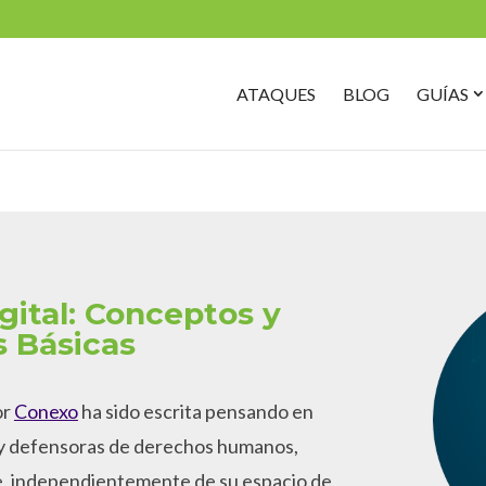
Search
for:
O
ATAQUES
BLOG
GUÍAS
G
S
gital: Conceptos y
 Básicas
or
Conexo
ha sido escrita pensando en
 y defensoras de derechos humanos,
ue, independientemente de su espacio de