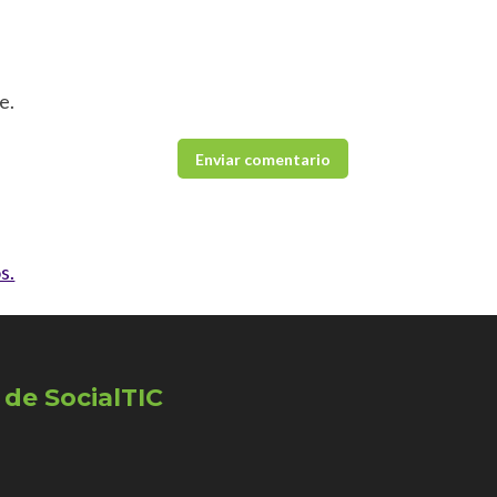
e.
s.
 de SocialTIC