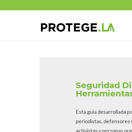
Skip
to
content
Seguridad Di
Herramientas
Esta guía desarrollada p
periodistas, defensores
activistas y personas q