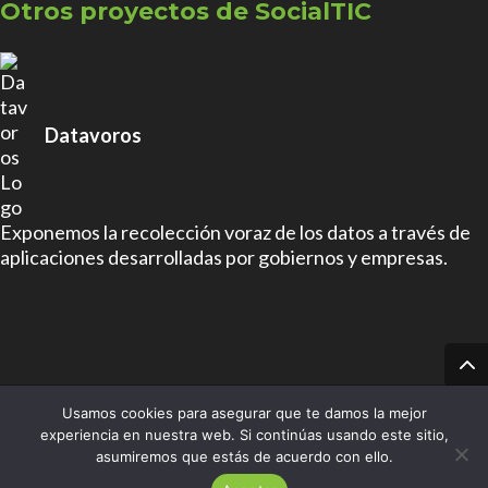
Otros proyectos de SocialTIC
Datavoros
Exponemos la recolección voraz de los datos a través de
aplicaciones desarrolladas por gobiernos y empresas.
Usamos cookies para asegurar que te damos la mejor
Protege.LA es un proyecto de SocialTIC.org con
Licencia
experiencia en nuestra web. Si continúas usando este sitio,
Creative Commons - Attribution-NonCommercial-
asumiremos que estás de acuerdo con ello.
ShareAlike 4.0 International (CC BY-NC-SA 4.0)