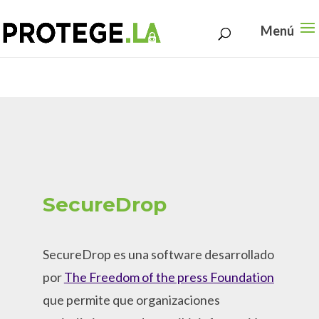
Search
Skip
for:
to
content
SecureDrop
SecureDrop es una software desarrollado
por
The Freedom of the press Foundation
que permite que organizaciones