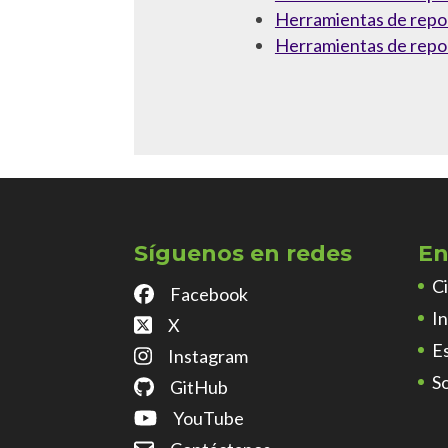
Herramientas de repo
Herramientas de repo
Síguenos en redes
En
C
Facebook
I
X
E
Instagram
S
GitHub
YouTube