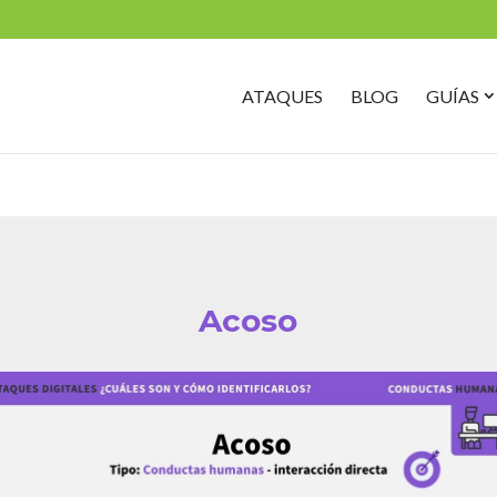
Search
for:
O
ATAQUES
BLOG
GUÍAS
G
S
Acoso