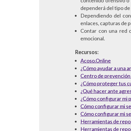
contenido ofensivo o i
dependerá del tipo de
Dependiendo del cont
enlaces, capturas de p
Contar con una red de
emocional.
Recursos:
Acoso.Online
¿Cómo ayudar a una am
Centro de prevención 
¿Cómo proteger tus c
¿Qué hacer ante agres
¿Cómo configurar mi p
Cómo configurar mi se
Cómo configurar mi se
Herramientas de repo
Herramientas de repo