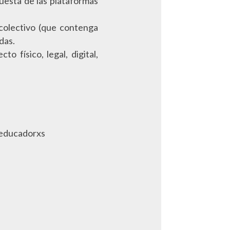
puesta de las plataformas
colectivo (que contenga
das.
 físico, legal, digital,
, educadorxs