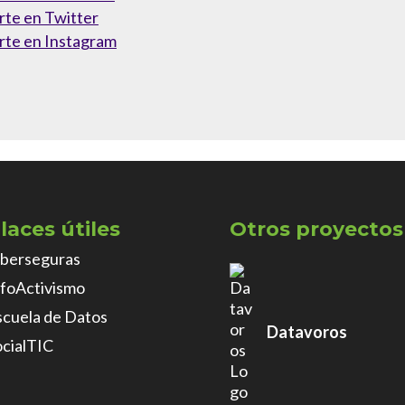
rte en Twitter
rte en Instagram
laces útiles
Otros proyectos
iberseguras
nfoActivismo
scuela de Datos
Datavoros
ocialTIC