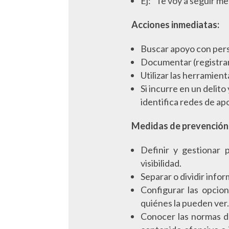
Ej: “Te voy a seguir 
Acciones inmediatas:
Buscar apoyo con pers
Documentar (registrar 
Utilizar las herramient
Si incurre en un delit
identifica redes de ap
Medidas de prevención
Definir y gestionar 
visibilidad.
Separar o dividir infor
Configurar las opcion
quiénes la pueden ver.
Conocer las normas de