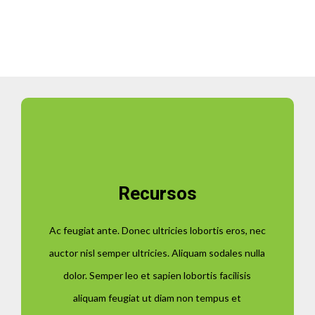
Recursos
Ac feugiat ante. Donec ultricies lobortis eros, nec
auctor nisl semper ultricies. Aliquam sodales nulla
dolor. Semper leo et sapien lobortis facilisis
aliquam feugiat ut diam non tempus et