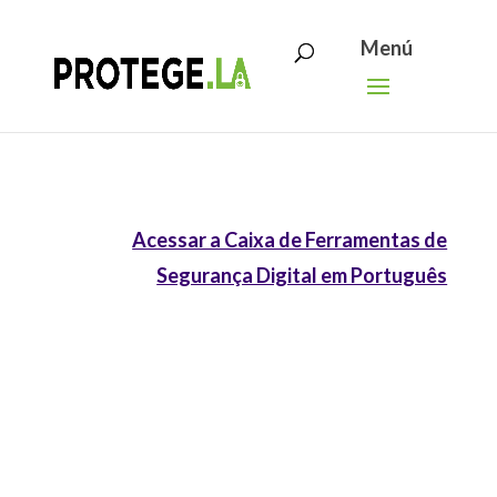
Search
Skip
for:
to
content
Acessar a Caixa de Ferramentas de
Segurança Digital em Português